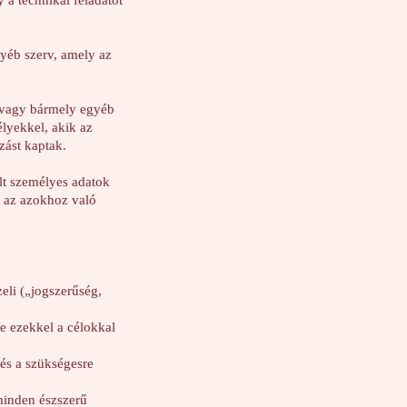
 a technikai feladatot
yéb szerv, amely az
g vagy bármely egyéb
élyekkel, akik az
zást kaptak.
lt személyes adatok
y az azokhoz való
eli („jogszerűség,
je ezekkel a célokkal
 és a szükségesre
minden észszerű