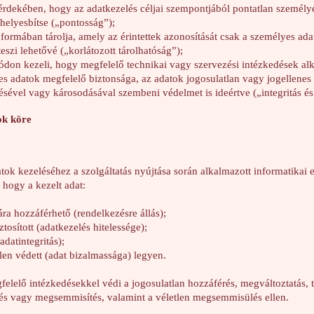
érdekében, hogy az adatkezelés céljai szempontjából pontatlan személy
 helyesbítse („pontosság”);
formában tárolja, amely az érintettek azonosítását csak a személyes ada
eszi lehetővé („korlátozott tárolhatóság”);
ódon kezeli, hogy megfelelő technikai vagy szervezési intézkedések al
es adatok megfelelő biztonsága, az adatok jogosulatlan vagy jogellenes 
sével vagy károsodásával szembeni védelmet is ideértve („integritás és 
ok köre
ok kezeléséhez a szolgáltatás nyújtása során alkalmazott informatikai
 hogy a kezelt adat:
ára hozzáférhető (rendelkezésre állás);
iztosított (adatkezelés hitelessége);
adatintegritás);
llen védett (adat bizalmassága) legyen.
elelő intézkedésekkel védi a jogosulatlan hozzáférés, megváltoztatás, 
lés vagy megsemmisítés, valamint a véletlen megsemmisülés ellen.