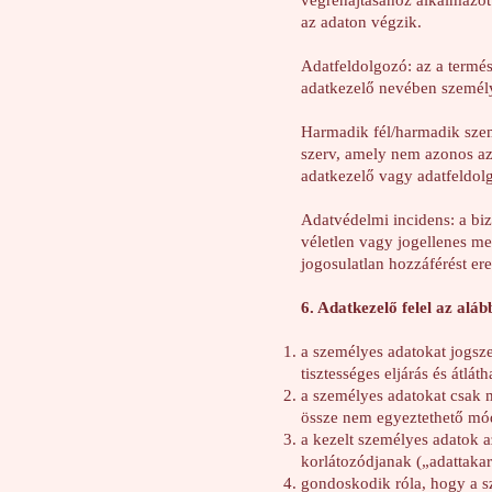
végrehajtásához alkalmazott
az adaton végzik.
Adatfeldolgozó: az a termé
adatkezelő nevében személy
Harmadik fél/harmadik szem
szerv, amely nem azonos az 
adatkezelő vagy adatfeldolg
Adatvédelmi incidens: a biz
véletlen vagy jogellenes me
jogosulatlan hozzáférést e
6. Adatkezelő felel az aláb
a személyes adatokat jogsze
tisztességes eljárás és átlát
a személyes adatokat csak m
össze nem egyeztethető mód
a kezelt személyes adatok a
korlátozódjanak („adattaka
gondoskodik róla, hogy a s