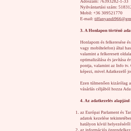
Adószám: 76393282-1-33
Nyilvántartási szám: 5183
Mobil: +36 309521770
E-mail:
tiffanyandi966@gm
3. A Honlapon történő adat
Honlapom és felkeresése és 
vagy mobiltelefon) által ha
valamint a felkeresett oldal
optimalizálása és javítása 
pontja, valamint az Info tv.
képezi, mivel Adatkezelő jog
Ezen túlmenően kizárólag ak
vásárlás céljából hozza Ad
4. Az adatkezelés alapjául
az Európai Parlament és Ta
adatok kezelése tekintetébe
hatályon kívül helyezésérő
az információs önrendelkezé