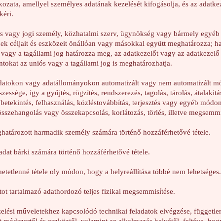
atkozata, amellyel személyes adatának kezelését kifogásolja, és az adatk
kéri.
es vagy jogi személy, közhatalmi szerv, ügynökség vagy bármely egyéb 
ek céljait és eszközeit önállóan vagy másokkal együtt meghatározza; ha
s vagy a tagállami jog határozza meg, az adatkezelőt vagy az adatkezelő 
okat az uniós vagy a tagállami jog is meghatározhatja.
adatokon vagy adatállományokon automatizált vagy nem automatizált m
ssége, így a gyűjtés, rögzítés, rendszerezés, tagolás, tárolás, átalakít
 betekintés, felhasználás, közléstovábbítás, terjesztés vagy egyéb módon
 összehangolás vagy összekapcsolás, korlátozás, törlés, illetve megsemmi
ghatározott harmadik személy számára történő hozzáférhetővé tétele.
adat bárki számára történő hozzáférhetővé tétele.
rhetetlenné tétele oly módon, hogy a helyreállítása többé nem lehetséges.
ot tartalmazó adathordozó teljes fizikai megsemmisítése.
zelési műveletekhez kapcsolódó technikai feladatok elvégzése, függetle