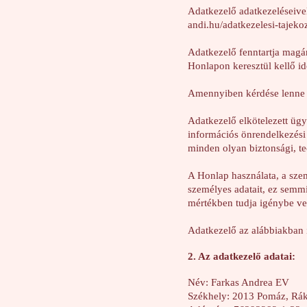
Adatkezelő adatkezeléseivel
andi.hu/adatkezelesi-tajeko
Adatkezelő fenntartja magán
Honlapon keresztül kellő id
Amennyiben kérdése lenne 
Adatkezelő elkötelezett ügy
információs önrendelkezési 
minden olyan biztonsági, te
A Honlap használata, a sz
személyes adatait, ez semm
mértékben tudja igénybe ven
Adatkezelő az alábbiakban i
2. Az adatkezelő adatai:
Név: Farkas Andrea EV
Székhely: 2013 Pomáz, Rákó