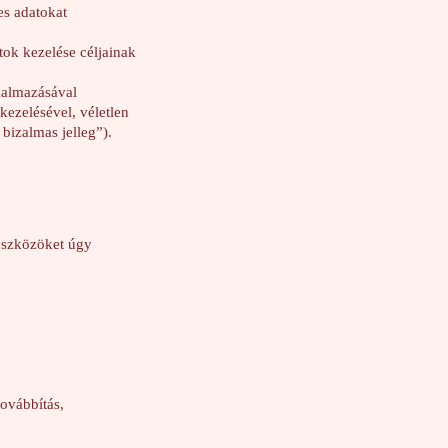
es adatokat
tok kezelése céljainak
kalmazásával
kezelésével, véletlen
bizalmas jelleg”).
 eszközöket úgy
továbbítás,