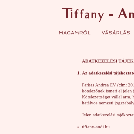
Tiffany - A
MAGAMRÓL
VÁSÁRLÁS
ADATKEZELÉSI TÁJÉ
Az adatkezelési tájékoztat
Farkas Andrea EV (cím: 201
kötelezőnek ismeri el jelen
Kötelezettséget vállal arra
hatályos nemzeti jogszabál
Jelen adatkezelési tájékozta
tiffany-andi.hu