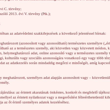
vi C. törvény;
zóló 2013. évi V. törvény (Ptk.);
k
tóban az adatvédelmi szakkifejezések a következő jelentéssel bírnak:
határozott (azonosított vagy azonosítható) természetes személyre („ér
ítható az a természetes személy, aki közvetlen vagy közvetett módon, 
m, helymeghatározó adat, online azonosító vagy a természetes személy tes
ági, kulturális vagy szociális azonosságára vonatkozó egy vagy több tén
dat az adatkezelés során mindaddig megőrzi e minőségét, amíg kapcsolat
ly meghatározott, személyes adat alapján azonosított vagy – közvetlenü
zemély.
ájárulása: az érintett akaratának önkéntes, konkrét és megfelelő tájékoz
mellyel az érintett nyilatkozat vagy a megerősítést félreérthetetlenül kif
dja az őt érintő személyes adatok kezeléséhez.