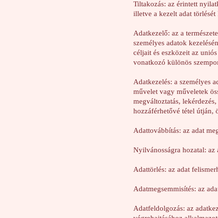
Tiltakozás: az érintett nyil
illetve a kezelt adat törlését 
Adatkezelő: az a természet
személyes adatok kezelésén
céljait és eszközeit az unió
vonatkozó különös szempont
Adatkezelés: a személyes 
művelet vagy műveletek össze
megváltoztatás, lekérdezés,
hozzáférhetővé tétel útján,
Adattovábbítás: az adat me
Nyilvánosságra hozatal: az 
Adattörlés: az adat felisme
Adatmegsemmisítés: az adat
Adatfeldolgozás: az adatke