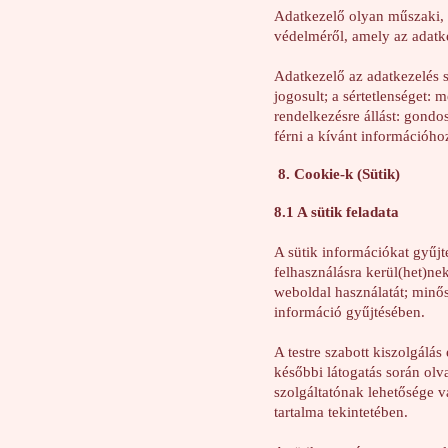
Adatkezelő olyan műszaki, 
védelméről, amely az adatk
Adatkezelő az adatkezelés s
jogosult; a sértetlenséget:
rendelkezésre állást: gondo
férni a kívánt információho
8. Cookie-k (Sütik)
8.1 A sütik feladata
A sütik információkat gyűjt
felhasználásra kerül(het)ne
weboldal használatát; minős
információ gyűjtésében.
A testre szabott kiszolgálás
későbbi látogatás során olv
szolgáltatónak lehetősége va
tartalma tekintetében.