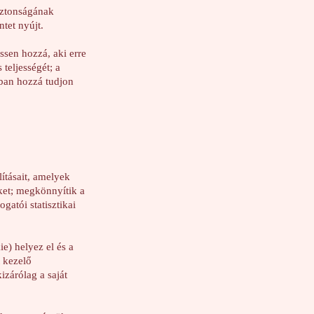
iztonságának
tet nyújt.
ssen hozzá, aki erre
teljességét; a
óban hozzá tudjon
ításait, amelyek
őket; megkönnyítik a
gatói statisztikai
e) helyez el és a
t kezelő
izárólag a saját