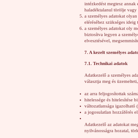
intézkedést megtesz annak 
haladéktalanul törölje vagy
a személyes adatokat olyan 
eléréséhez szükséges ideig t
a személyes adatokat oly m
biztosítva legyen a személy
elvesztésével, megsemmisíté
7. A kezelt személyes adat
7.1. Technikai adatok
Adatkezelő a személyes adat
választja meg és üzemelteti,
az arra feljogosítottak szám
hitelessége és hitelesítése b
változatlansága igazolható (
a jogosulatlan hozzáférés e
Adatkezelő az adatokat megf
nyilvánosságra hozatal, tör