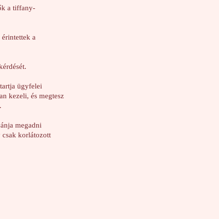
k a tiffany-
érintettek a
érdését.
artja ügyfelei
an kezeli, és megtesz
.
vánja megadni
csak korlátozott