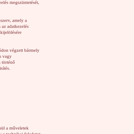
ezelés megszüntetését,
szerv, amely a
 az adatkezelés
kijelölésére
ódon végzett bármely
ás vagy
 történő
sítés.
nül a műveletek