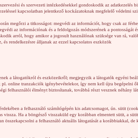
szervezési és szervezeti intézkedésekkel gondoskodik az adatkezelés b
ezeléssel kapcsolatban jelentkező kockázatoknak megfelelő védelmi szin
orán megőrzi a titkosságot: megvédi az információt, hogy csak az férhe
 megvédi az információnak és a feldolgozás módszerének a pontosságát és 
skodik arról, hogy amikor a jogosult használónak szüksége van rá, val
z, és rendelkezésre álljanak az ezzel kapcsolatos eszközök
enek a látogatókról és eszközeikről; megjegyzik a látogatók egyéni beáll
k pl. online tranzakciók igénybevételekor, így nem kell újra begépelni 
égi felhasználói élményt biztosítanak, továbbá részt vesznek néhány láto
 érdekében a felhasználó számítógépén kis adatcsomagot, ún. sütit (cooki
as vissza. Ha a böngésző visszaküld egy korábban elmentett sütit, a süti
n összekapcsolni a felhasználó aktuális látogatását a korábbiakkal, de k