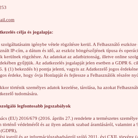
1253
ail.com
kezelés célja és jogalapja:
szolgáltatásaim igénybe vétele rögzítésre kerül. A Felhasználó eszköze
sznált IP-cím, a dátum és idő, az eszköz böngészőjének típusa és operác
ak kerülnek rögzítésre. Az adatokat az adatbiztonság, illetve online szolg
érdekében gyűjtjük. Az adatkezelés jogalapját jelen esetben a GDPR 6. ci
 6. § (1) bekezdés b) pontja jelenti, vagyis az Adatkezelő jogos érdekén
os érdeke, hogy óvja Honlapját és fejlessze a Felhasználók részére nyújt
kor történik személyes adatok kezelése, tárolása, ha azokat Felhaszná
atkezelő tudomására.
 szolgáló legfontosabb jogszabályok
nács (EU) 2016/679 (2016. április 27.) rendelete a természetes személy
n történő védelméről és az ilyen adatok szabad áramlásáról, valamint a
l (GDPR),
si jogról és az információszabadságról szóló 2011. évi CXII. törvény (