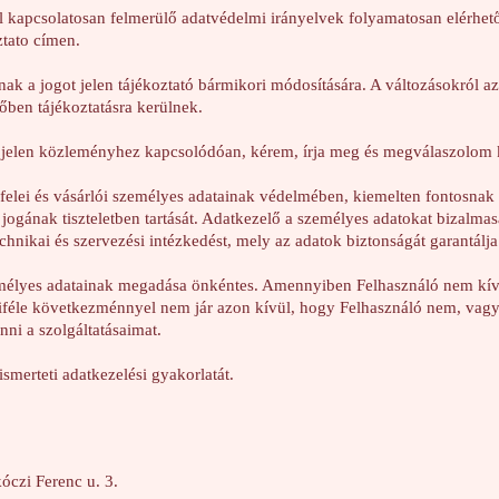
 kapcsolatosan felmerülő adatvédelmi irányelvek folyamatosan elérhető
ztato címen.
ak a jogot jelen tájékoztató bármikori módosítására. A változásokról az 
őben tájékoztatásra kerülnek.
jelen közleményhez kapcsolódóan, kérem, írja meg és megválaszolom k
felei és vásárlói személyes adatainak védelmében, kiemelten fontosnak t
jogának tiszteletben tartását. Adatkezelő a személyes adatokat bizalmas
chnikai és szervezési intézkedést, mely az adatok biztonságát garantálja
emélyes adatainak megadása önkéntes. Amennyiben Felhasználó nem kí
iféle következménnyel nem jár azon kívül, hogy Felhasználó nem, vagy 
ni a szolgáltatásaimat.
smerteti adatkezelési gyakorlatát.
czi Ferenc u. 3.