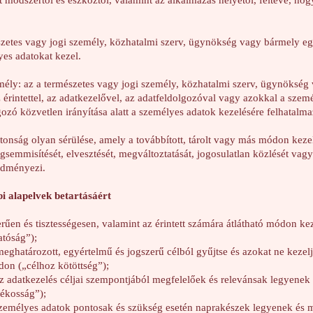
 módszertől és eszköztől, valamint az alkalmazás helyétől, feltéve, hogy
szetes vagy jogi személy, közhatalmi szerv, ügynökség vagy bármely eg
es adatokat kezel.
ély: az a természetes vagy jogi személy, közhatalmi szerv, ügynöksé
érintettel, az adatkezelővel, az adatfeldolgozóval vagy azokkal a szem
ozó közvetlen irányítása alatt a személyes adatok kezelésére felhatalma
tonság olyan sérülése, amely a továbbított, tárolt vagy más módon keze
gsemmisítését, elvesztését, megváltoztatását, jogosulatlan közlését vag
redményezi.
bi alapelvek betartásáért
rűen és tisztességesen, valamint az érintett számára átlátható módon kez
hatóság”);
eghatározott, egyértelmű és jogszerű célból gyűjtse és azokat ne kezel
on („célhoz kötöttség”);
z adatkezelés céljai szempontjából megfelelőek és relevánsak legyenek
rékosság”);
zemélyes adatok pontosak és szükség esetén naprakészek legyenek és 