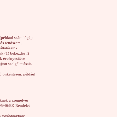
 (például számítógép
iós rendszere,
áltatásaink
kk (1) bekezdés f)
ek érvényesítése
ott szolgáltatásait.
ló önkéntesen, például
eknek a személyes
 95/46/EK Rendelet
a továbbiakban: