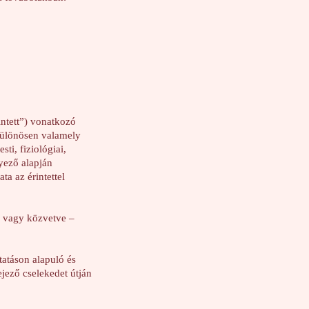
intett”) vonatkozó
különösen valamely
ti, fiziológiai,
yező alapján
a az érintettel
l vagy közvetve –
tatáson alapuló és
ejező cselekedet útján