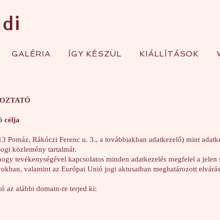
ndi
GALÉRIA
ÍGY KÉSZÜL
KIÁLLÍTÁSOK
KOZTATÓ
ó célja
3 Pomáz, Rákóczi Ferenc u. 3., a továbbiakban adatkezelő) mint adatk
 jogi közlemény tartalmát.
, hogy tevékenységével kapcsolatos minden adatkezelés megfelel a jelen 
yokban, valamint az Európai Unió jogi aktusaiban meghatározott elvárá
tó az alábbi domain-re terjed ki: