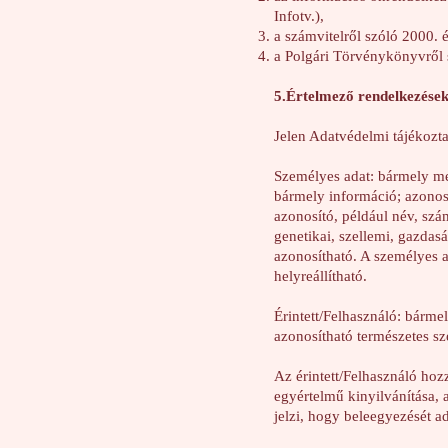
Infotv.),
a számvitelről szóló 2000. é
a Polgári Törvénykönyvről s
5.Értelmező rendelkezése
Jelen Adatvédelmi tájékozta
Személyes adat: bármely meg
bármely információ; azonos
azonosító, például név, szá
genetikai, szellemi, gazdas
azonosítható. A személyes a
helyreállítható.
Érintett/Felhasználó: bárme
azonosítható természetes s
Az érintett/Felhasználó hozz
egyértelmű kinyilvánítása, a
jelzi, hogy beleegyezését a