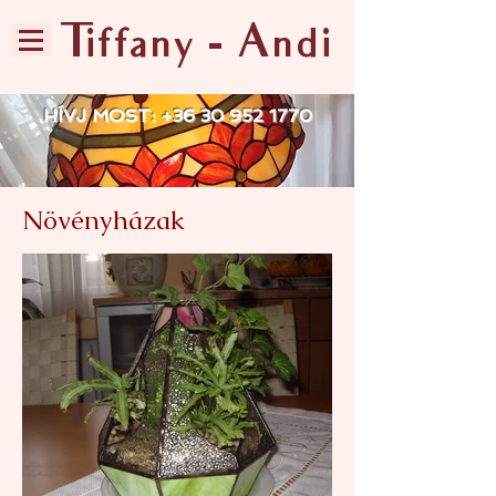
Tiffany - Andi
HÍVJ MOST:
+36 30 952 1770
Növényházak