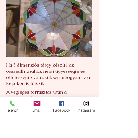
Ha 3 dimenziós tárgy készül, az
összeállításához némi ügyességre és
ötletességre van szükség, ahogyan ez a
képeken is látszik.
A végleges forrasztás után a
varratokat durva szivaccsal
átdörzsölöm, patinával lekenem, majd
alapos mosás és szárazra törlés után
Telefon
Email
Facebook
Instagram
antioxidációs olajjal átkenve kap szép,
tartós fényt.