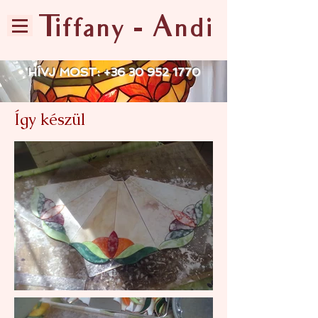
Tiffany - Andi
HÍVJ MOST:
+36 30 952 1770
Így készül