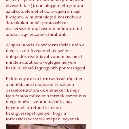
elveszítek :-)), ami alapján felrajzolom
az alkotóelemeket az üvegekre, majd
kivágom. A mintát alapul használva a
darabkákat minél pontosabban
összecsiszolom, hasonló módon, mint
amikor egy puzzle-t kirakunk.
Alapos mosás és szárazra törlés után a
megcsiszolt üvegdarabok széleit
öntapadós rézfóliával vonom be, majd
minden darabka a végleges helyére
kerül a lehető legnagyobb pontossággal.
Ekkor egy durva forrasztással rögzítem
a mintát, majd alaposan és szépen
összeforrasztom az elemeket. Ez egy
igen fontos művelet a termék esztétikus
megjelenése szempontjából, nagy
figyelmet, türelmet és némi
kézügyességet igényel, hogy a
forrasztási varratok szépek legyenek.