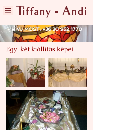
Tiffany - Andi
HÍVJ MOST:
+36 30 952 1770
Egy-két kiállítás képei