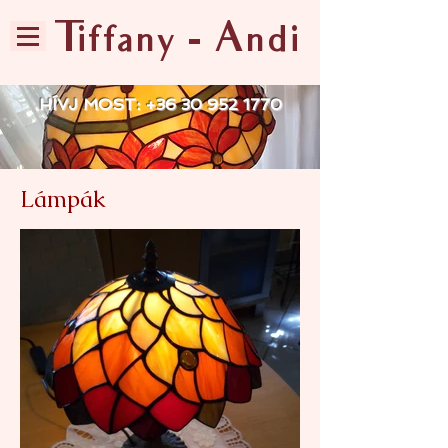
Tiffany - Andi
HÍVJ MOST:
+36 30 952 1770
Lámpák