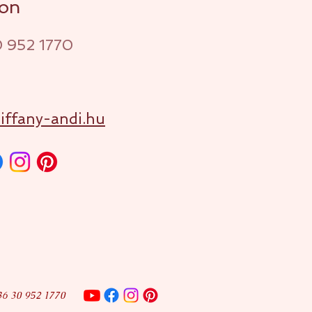
on
0
952 177
0
l
iffany-a
ndi.hu
36 30 952 1770