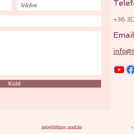
Tel
ef
+36 3
E
mai
in
fo@t
Küld
info@tiffany-andi.hu
+