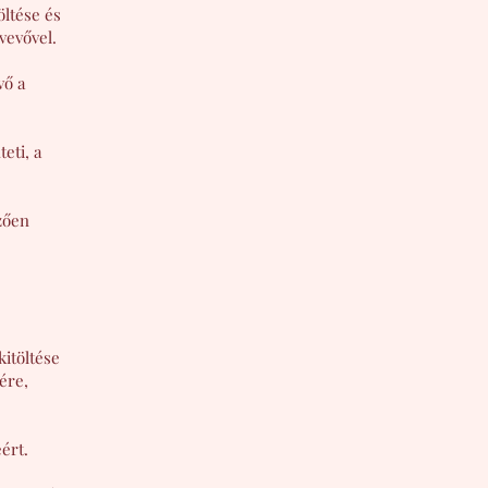
öltése és
vevővel.
vő a
eti, a
őzően
kitöltése
ére,
ért.