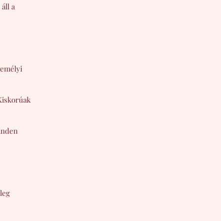
áll a
zemélyi
 Kiskorúak
minden
leg