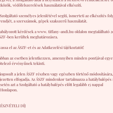
özök, védőfelszerelések használatával elkészíti.
Szolgáltató személyes jelenlétével segíti, ismerteti az elkészítés fol
rendjét, a szerszámok, gépek szakszerű használatát.
bályozott kérdések a www. tiffany-andi.hu oldalon megtalálható 2
ZF-ben kerültek meghatározásra.​​
ssa el az ÁSZF-et és az Adatkezelési tájékoztatót!
abban az esetben jelentkezzen, amennyiben minden pontjával egye
telező érvényűnek tekinti.
 jogosult a jelen ÁSZF részben vagy egészben történő módosítására
jezetten elfogadja. Az ÁSZF mindenkor tartalmazza a hatálybalépés 
etén azt a Szolgáltató a hatálybalépés előtt legalább 15 nappal
 Honlapon.
RÉSZVÉTELI DÍJ