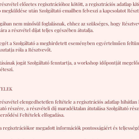
észvétel előzetes regisztrációhoz kötött, a regisztrációs adatlap kit
ó megküldése után Szolgáltató emailben felveszi a kapcsolatot Részt
agában nem minősül foglalásnak, ehhez az szükséges, hogy Résztve
ra a részvétel díjat teljes egészében átutalja.
szegét a Szolgáltató a meghirdetett eseményben egyértelműen feltünt
oztatja róla a Résztvevőt.
tatásának jogát Szolgáltató fenntartja, a workshop időpontját megel
éteszi.
TELEK
észvétel elengedhetetlen feltétele a regisztrációs adatlap hibátlan 
tó részére, a részvételi díj maradéktalan átutalása Szolgáltató rész
zerződési Feltételek elfogadása.
 a regisztrációkor megadott információk pontosságáért és teljességé