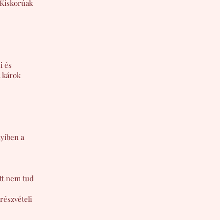
 Kiskorúak
i és
t károk
nyiben a
tt nem tud
részvételi