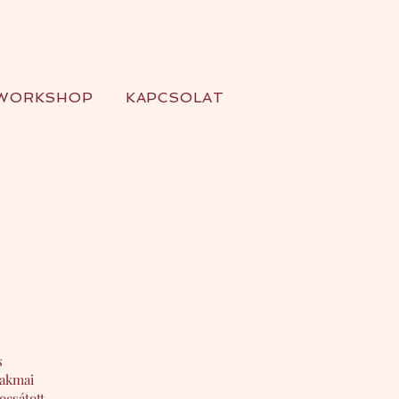
WORKSHOP
KAPCSOLAT
s
zakmai
ocsátott