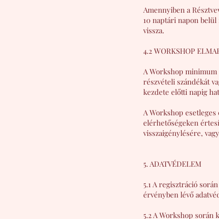
Amennyiben a Résztvev
10 naptári napon belül
vissza.
4.2 WORKSHOP ELMA
A Workshop minimum 6 f
részvételi szándékát va
kezdete előtti napig h
A Workshop esetleges e
elérhetőségeken értesít
visszaigénylésére, vagy
5. ADATVÉDELEM
5.1 A regisztráció sorá
érvényben lévő adatvéd
5.2 A Workshop során k