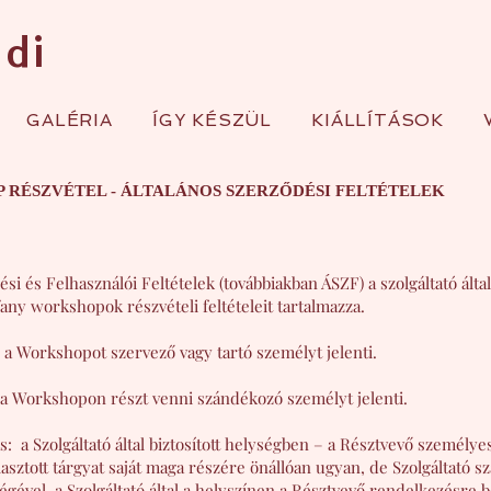
ndi
GALÉRIA
ÍGY KÉSZÜL
KIÁLLÍTÁSOK
 RÉSZVÉTEL - ÁLTALÁNOS SZERZŐDÉSI FELTÉTELEK
ési és Felhasználói Feltételek (továbbiakban ÁSZF) a szolgáltató által
ffany workshopok részvételi feltételeit tartalmazza.
és a Workshopot szervező vagy tartó személyt jelenti.
s a Workshopon részt venni szándékozó személyt jelenti.
: a Szolgáltató által biztosított helységben – a Résztvevő személye
választott tárgyat saját maga részére önállóan ugyan, de Szolgáltató s
égével, a Szolgáltató által a helyszínen a Résztvevő rendelkezésre b