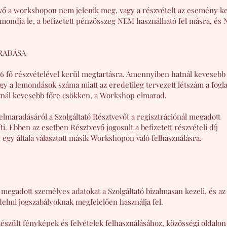
ő a workshopon nem jelenik meg, vagy a részvételt az esemény ke
 mondja le, a befizetett pénzösszeg NEM használható fel másra, és
RADÁSA
ő részvételével kerül megtartásra. Amennyiben hatnál kevesebb f
gy a lemondások száma miatt az eredetileg tervezett létszám a fogl
atnál kevesebb főre csökken, a Workshop elmarad.
lmaradásáról a Szolgáltató Résztvevőt a regisztrációnál megadott
i. Ebben az esetben Résztvevő jogosult a befizetett részvételi díj
 egy általa választott másik Workshopon való felhasználásra.
n megadott személyes adatokat a Szolgáltató bizalmasan kezeli, és az
elmi jogszabályoknak megfelelően használja fel.
észült fényképek és felvételek felhasználásához, közösségi oldalon