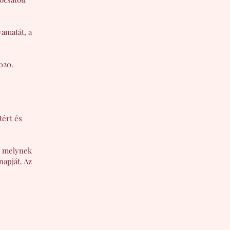
yamatát, a
020.
tért és
, melynek
napját. Az