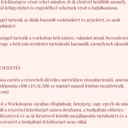
 felelősségére részt vehet minden 18-ik életévét betöltött személy.
ülői felügyelettel és engedéllyel vehetnek részt a foglalkozáson.
ggel tartozik az általa használt eszközökért és gépekért, és azok
álatáért.
ősséggel tartozik a workshop helyszínén, valamint annak berendezés
n vagy a helyszín területén tartózkodó harmadik személynek okozot
ZAFIZETÉS
ása esetén a részvételi díj teljes mértékben visszafizetendő, amen
dőpontja előtt LEGALÁBB 10 naptári nappal írásban megtörténik.
.com)
 a Workshopon váratlan elfoglaltság, betegség, vagy egyéb ok mia
l a részvétel lehetőségét másra átruházni, a Szolgáltató előzetes
A Résztvevő és az új Résztvevő közötti megállapodás tartalmáért és a 
ezéséért a Szolgáltató felelősséget nem vállal.