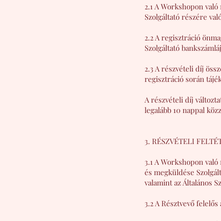
2.1 A Workshopon való r
Szolgáltató részére val
2.2 A regisztráció önm
Szolgáltató bankszámlájá
2.3 A részvételi díj ös
regisztráció során tájék
A részvételi díj változ
legalább 10 nappal közz
3. RÉSZVÉTELI FELTÉ
3.1 A Workshopon való r
és megküldése Szolgálta
valamint az Általános S
3.2 A Résztvevő felelős