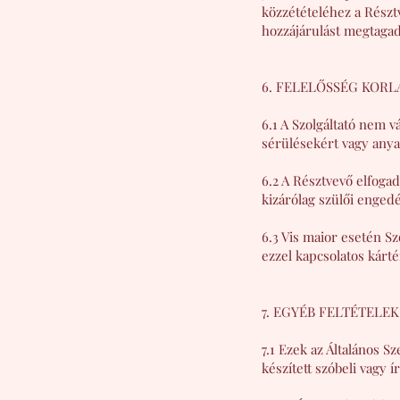
közzétételéhez a Résztv
hozzájárulást megtagad
6. FELELŐSSÉG KORL
6.1 A Szolgáltató nem 
sérülésekért vagy anyag
6.2 A Résztvevő elfogad
kizárólag szülői engedé
6.3 Vis maior esetén Sz
ezzel kapcsolatos kártér
7. EGYÉB FELTÉTELEK
7.1 Ezek az Általános S
készített szóbeli vagy í