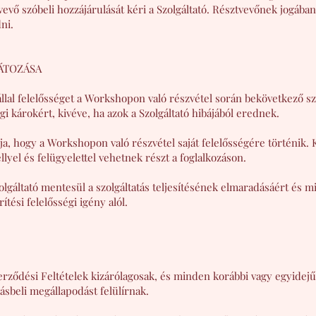
evő szóbeli hozzájárulását kéri a Szolgáltató. Résztvevőnek jogában 
ni.
ÁTOZÁSA
vállal felelősséget a Workshopon való részvétel során bekövetkező s
i károkért, kivéve, ha azok a Szolgáltató hibájából erednek.
ja, hogy a Workshopon való részvétel saját felelősségére történik.
llyel és felügyelettel vehetnek részt a foglalkozáson.
olgáltató mentesül a szolgáltatás teljesítésének elmaradásáért és 
ítési felelősségi igény alól.
zerződési Feltételek kizárólagosak, és minden korábbi vagy egyidejű
rásbeli megállapodást felülírnak.