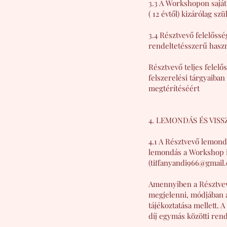
3.3 A Workshopon saját
( 12 évtől) kizárólag sz
3.4 Résztvevő felelőssé
rendeltetésszerű haszn
Résztvevő teljes felel
felszerelési tárgyaiba
megtérítéséért
4. LEMONDÁS ÉS VISS
4.1 A Résztvevő lemond
lemondás a Workshop i
(tiffanyandi966@gmail
Amennyiben a Résztvevő
megjelenni, módjában ál
tájékoztatása mellett. 
díj egymás közötti rend