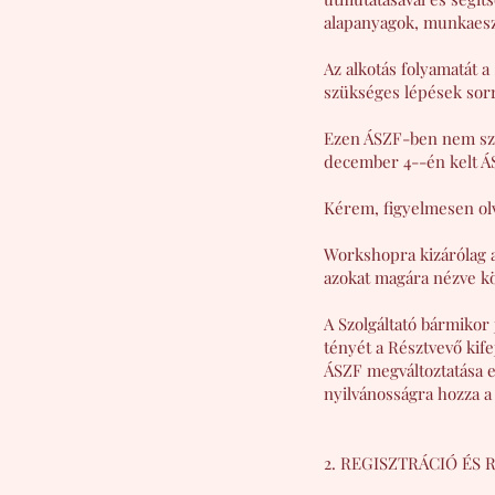
alapanyagok, munkaeszk
Az alkotás folyamatát a 
szükséges lépések sor
Ezen ÁSZF-ben nem sza
december 4--én kelt ÁS
Kérem, figyelmesen olva
Workshopra kizárólag 
azokat magára nézve kö
A Szolgáltató bármikor
tényét a Résztvevő kife
ÁSZF megváltoztatása es
nyilvánosságra hozza a
2. REGISZTRÁCIÓ ÉS 