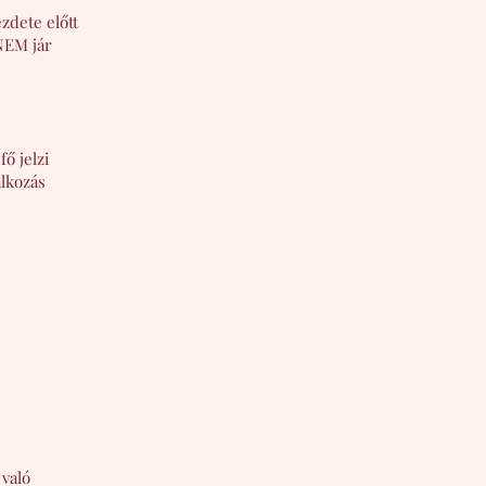
zdete előtt
 NEM jár
ő jelzi
alkozás
 való