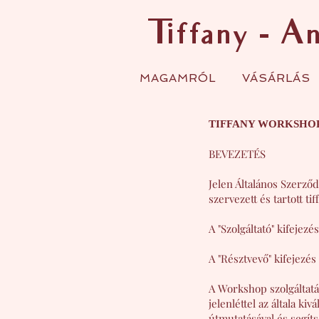
Tiffany - A
MAGAMRÓL
VÁSÁRLÁS
TIFFANY WORKSHOP
BEVEZETÉS
Jelen Általános Szerződ
szervezett és tartott ti
A "Szolgáltató" kifejez
A "Résztvevő" kifejezé
A Workshop szolgáltatás
jelenléttel az általa ki
útmutatásával és segíts